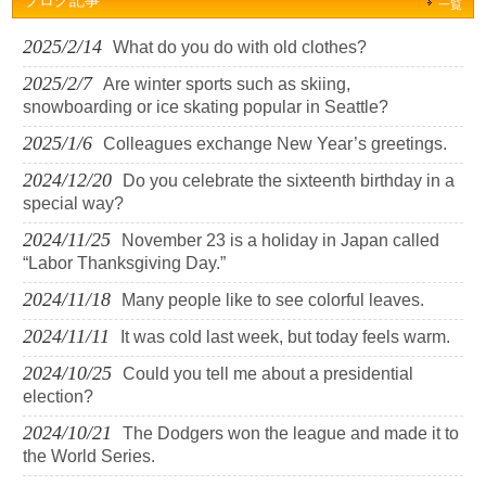
ブログ記事
一覧
2025/2/14
What do you do with old clothes?
2025/2/7
Are winter sports such as skiing,
snowboarding or ice skating popular in Seattle?
2025/1/6
Colleagues exchange New Year’s greetings.
2024/12/20
Do you celebrate the sixteenth birthday in a
special way?
2024/11/25
November 23 is a holiday in Japan called
“Labor Thanksgiving Day.”
2024/11/18
Many people like to see colorful leaves.
2024/11/11
It was cold last week, but today feels warm.
2024/10/25
Could you tell me about a presidential
election?
2024/10/21
The Dodgers won the league and made it to
the World Series.