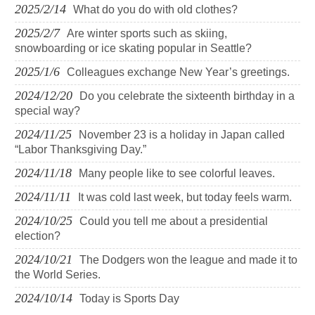
2025/2/14
What do you do with old clothes?
2025/2/7
Are winter sports such as skiing,
snowboarding or ice skating popular in Seattle?
2025/1/6
Colleagues exchange New Year’s greetings.
2024/12/20
Do you celebrate the sixteenth birthday in a
special way?
2024/11/25
November 23 is a holiday in Japan called
“Labor Thanksgiving Day.”
2024/11/18
Many people like to see colorful leaves.
2024/11/11
It was cold last week, but today feels warm.
2024/10/25
Could you tell me about a presidential
election?
2024/10/21
The Dodgers won the league and made it to
the World Series.
2024/10/14
Today is Sports Day