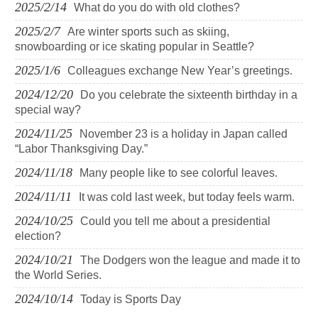
2025/2/14
What do you do with old clothes?
2025/2/7
Are winter sports such as skiing,
snowboarding or ice skating popular in Seattle?
2025/1/6
Colleagues exchange New Year’s greetings.
2024/12/20
Do you celebrate the sixteenth birthday in a
special way?
2024/11/25
November 23 is a holiday in Japan called
“Labor Thanksgiving Day.”
2024/11/18
Many people like to see colorful leaves.
2024/11/11
It was cold last week, but today feels warm.
2024/10/25
Could you tell me about a presidential
election?
2024/10/21
The Dodgers won the league and made it to
the World Series.
2024/10/14
Today is Sports Day